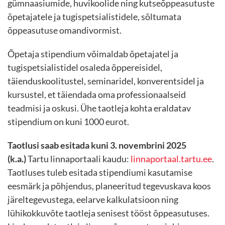
gümnaasiumide, huvikoolide ning kutseõppeasutuste
õpetajatele ja tugispetsialistidele, sõltumata
õppeasutuse omandivormist.
Õpetaja stipendium võimaldab õpetajatel ja
tugispetsialistidel osaleda õppereisidel,
täienduskoolitustel, seminaridel, konverentsidel ja
kursustel, et täiendada oma professionaalseid
teadmisi ja oskusi. Ühe taotleja kohta eraldatav
stipendium on kuni 1000 eurot.
Taotlusi saab esitada kuni 3. novembrini 2025
(k.a.)
Tartu linnaportaali kaudu:
linnaportaal.tartu.ee
.
Taotluses tuleb esitada stipendiumi kasutamise
eesmärk ja põhjendus, planeeritud tegevuskava koos
järeltegevustega, eelarve kalkulatsioon ning
lühikokkuvõte taotleja senisest tööst õppeasutuses.