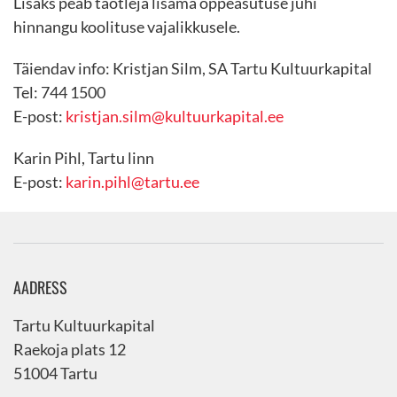
Lisaks peab taotleja lisama õppeasutuse juhi
hinnangu koolituse vajalikkusele.
Täiendav info: Kristjan Silm, SA Tartu Kultuurkapital
Tel: 744 1500
E-post:
kristjan.silm@kultuurkapital.ee
Karin Pihl, Tartu linn
E-post:
karin.pihl@tartu.ee
AADRESS
Tartu Kultuurkapital
Raekoja plats 12
51004 Tartu