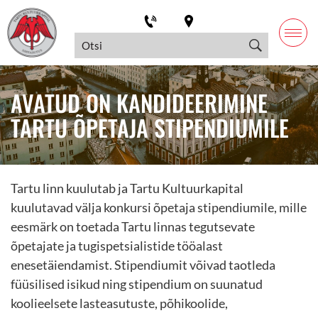
AVATUD ON KANDIDEERIMINE
TARTU ÕPETAJA STIPENDIUMILE
Tartu linn kuulutab ja Tartu Kultuurkapital
kuulutavad välja konkursi õpetaja stipendiumile, mille
eesmärk on toetada Tartu linnas tegutsevate
õpetajate ja tugispetsialistide tööalast
enesetäiendamist. Stipendiumit võivad taotleda
füüsilised isikud ning stipendium on suunatud
koolieelsete lasteasutuste, põhikoolide,