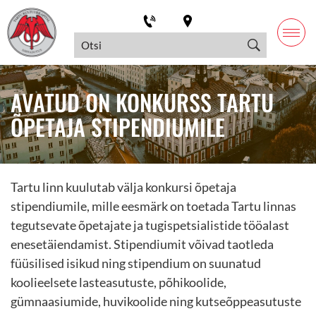
AVATUD ON KONKURSS TARTU
ÕPETAJA STIPENDIUMILE
Tartu linn kuulutab välja konkursi õpetaja
stipendiumile, mille eesmärk on toetada Tartu linnas
tegutsevate õpetajate ja tugispetsialistide tööalast
enesetäiendamist. Stipendiumit võivad taotleda
füüsilised isikud ning stipendium on suunatud
koolieelsete lasteasutuste, põhikoolide,
gümnaasiumide, huvikoolide ning kutseõppeasutuste