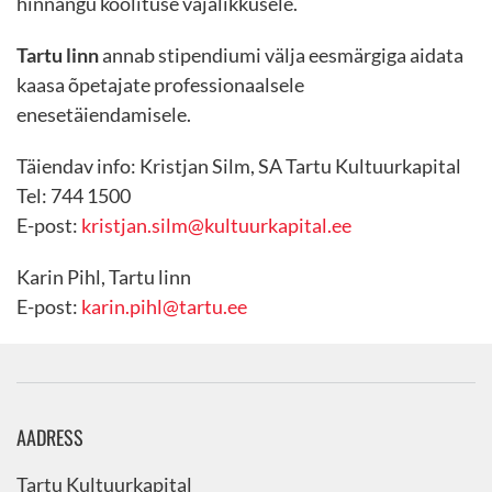
hinnangu koolituse vajalikkusele.
Tartu linn
annab stipendiumi välja eesmärgiga aidata
kaasa õpetajate professionaalsele
enesetäiendamisele.
Täiendav info: Kristjan Silm, SA Tartu Kultuurkapital
Tel: 744 1500
E-post:
kristjan.silm@kultuurkapital.ee
Karin Pihl, Tartu linn
E-post:
karin.pihl@tartu.ee
AADRESS
Tartu Kultuurkapital