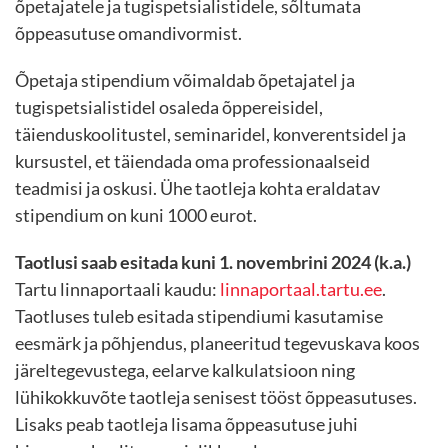
õpetajatele ja tugispetsialistidele, sõltumata
õppeasutuse omandivormist.
Õpetaja stipendium võimaldab õpetajatel ja
tugispetsialistidel osaleda õppereisidel,
täienduskoolitustel, seminaridel, konverentsidel ja
kursustel, et täiendada oma professionaalseid
teadmisi ja oskusi. Ühe taotleja kohta eraldatav
stipendium on kuni 1000 eurot.
Taotlusi saab esitada kuni 1. novembrini 2024 (k.a.)
Tartu linnaportaali kaudu:
linnaportaal.tartu.ee
.
Taotluses tuleb esitada stipendiumi kasutamise
eesmärk ja põhjendus, planeeritud tegevuskava koos
järeltegevustega, eelarve kalkulatsioon ning
lühikokkuvõte taotleja senisest tööst õppeasutuses.
Lisaks peab taotleja lisama õppeasutuse juhi