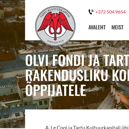
+372 504 9654
AVALEHT
MEIST
OLVI FONDI JA TA
RAKENDUSLIKU KO
ÕPPIJATELE
A. Le Coqi ja Tartu Kultuurkapitali ü