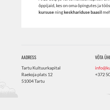
õppijaid, kes on oma õpingutes ja töö
kursuse
ning
keskhariduse baasil
meh
AADRESS
VÕTA ÜH
Tartu Kultuurkapital
info@ku
Raekoja plats 12
+372 5
51004 Tartu