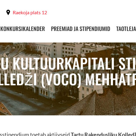
Raekoja plats 12
KONKURSIKALENDER
PREEMIAD JA STIPENDIUMID
TAOTLEJA
RTU KULTUURKAPITALI S
LLEDŽI (VOCO) MEHHAT
hisstipendium toetab aktiivseid
Tartu Rakendusliku Kolled