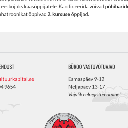
s eeskujuks kaasõppijatele. Kandideerida võivad
põhiharid
hatroonikat õppivad
2. kursuse
õppijad.
ENDUST
BÜROO VASTUVÕTUAJAD
ltuurkapital.ee
Esmaspäev 9-12
04 9654
Neljapäev 13-17
Vajalik eelregistreerimine!