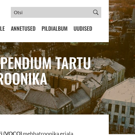
LE
ANNETUSED
PILDIALBUM
UUDISED
TIPENDIUM TARTU
ROONIKA
ži (VOCO)
mehhatroonika eriala