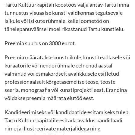
Tartu Kultuurkapitali koostöös välja antav Tartu linna
tunnustus visuaalse kunsti valdkonnas tegutsevale
isikule või isikute rühmale, kelle loometöö on
tähelepanuväärsel moel rikastanud Tartu kunstielu.
Preemia suurus on 3000 eurot.
Preemia määratakse kunstnikule, kunstiteadlasele või
kuraatorile või nende rühmale eelnenud aastal
valminud või esmakordselt avalikkusele esitletud
professionaalselt kõrgetasemelise teose, teoste
seeria, monograafia või kunstiprojekti eest. Erandina
võidakse preemia määrata elutöö eest.
Kandideerimiseks või kandidaatide esitamiseks tuleb
Tartu Kultuurkapitalile esitada avaldus kandidaadi
nime ja illustreerivate materjalidega ning