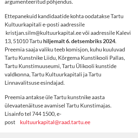
argumenteeritud põhjendus.
Ettepanekuid kandidaatide kohta oodatakse Tartu
Kultuurkapitali e-posti aadressile
kristjan.silm@kultuurkapital.ee või aadressile Kalevi
13, 51010 Tartu
hiljemalt 6. detsembriks 2024
.
Preemia saaja valiku teeb komisjon, kuhu kuuluvad
Tartu Kunstnike Liidu, Kõrgema Kunstikooli Pallas,
Tartu Kunstimuuseumi, Tartu Ülikooli kunstide
valdkonna, Tartu Kultuurkapitali ja Tartu
Linnavalitsuse esindajad.
Preemia antakse üle Tartu kunstnike aasta
ülevaatenäituse avamisel Tartu Kunstimajas.
Lisainfo tel 744 1500, e-
post
kultuurkapital@raad.tartu.ee