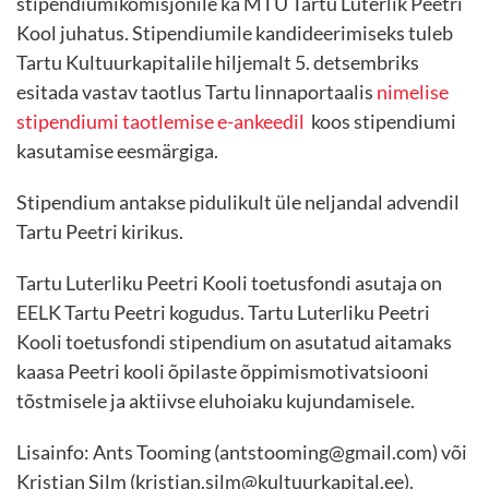
stipendiumikomisjonile ka MTÜ Tartu Luterlik Peetri
Kool juhatus. Stipendiumile kandideerimiseks tuleb
Tartu Kultuurkapitalile hiljemalt 5. detsembriks
esitada vastav taotlus Tartu linnaportaalis
nimelise
stipendiumi taotlemise e-ankeedil
koos stipendiumi
kasutamise eesmärgiga.
Stipendium antakse pidulikult üle neljandal advendil
Tartu Peetri kirikus.
Tartu Luterliku Peetri Kooli toetusfondi asutaja on
EELK Tartu Peetri kogudus. Tartu Luterliku Peetri
Kooli toetusfondi stipendium on asutatud aitamaks
kaasa Peetri kooli õpilaste õppimismotivatsiooni
tõstmisele ja aktiivse eluhoiaku kujundamisele.
Lisainfo: Ants Tooming (antstooming@gmail.com) või
Kristjan Silm (kristjan.silm@kultuurkapital.ee).