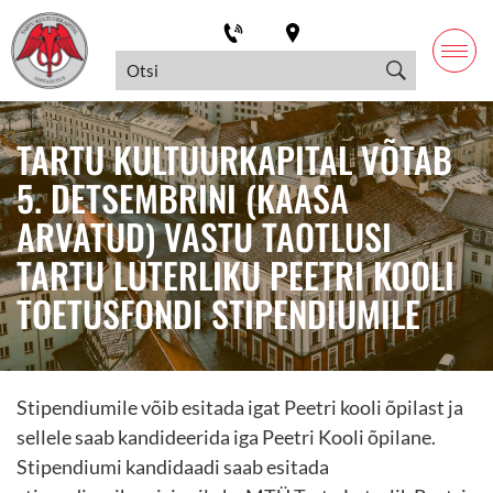
TARTU KULTUURKAPITAL VÕTAB
5. DETSEMBRINI (KAASA
ARVATUD) VASTU TAOTLUSI
TARTU LUTERLIKU PEETRI KOOLI
TOETUSFONDI STIPENDIUMILE
Stipendiumile võib esitada igat Peetri kooli õpilast ja
sellele saab kandideerida iga Peetri Kooli õpilane.
Stipendiumi kandidaadi saab esitada