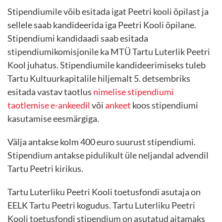
Stipendiumile võib esitada igat Peetri kooli õpilast ja
sellele saab kandideerida iga Peetri Kooli õpilane.
Stipendiumi kandidaadi saab esitada
stipendiumikomisjonile ka MTÜ Tartu Luterlik Peetri
Kool juhatus. Stipendiumile kandideerimiseks tuleb
Tartu Kultuurkapitalile hiljemalt 5. detsembriks
esitada vastav taotlus
nimelise stipendiumi
taotlemise e-ankeedil
või
ankeet
koos stipendiumi
kasutamise eesmärgiga.
Välja antakse kolm 400 euro suurust stipendiumi.
Stipendium antakse pidulikult üle neljandal advendil
Tartu Peetri kirikus.
Tartu Luterliku Peetri Kooli toetusfondi asutaja on
EELK Tartu Peetri kogudus. Tartu Luterliku Peetri
Kooli toetusfondi stipendium on asutatud aitamaks