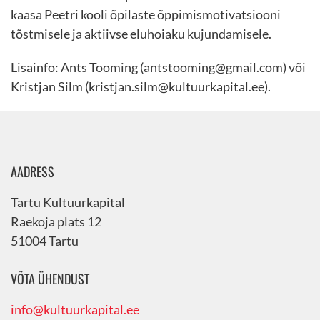
kaasa Peetri kooli õpilaste õppimismotivatsiooni
tõstmisele ja aktiivse eluhoiaku kujundamisele.
Lisainfo: Ants Tooming (antstooming@gmail.com) või
Kristjan Silm (kristjan.silm@kultuurkapital.ee).
AADRESS
Tartu Kultuurkapital
Raekoja plats 12
51004 Tartu
VÕTA ÜHENDUST
info@kultuurkapital.ee