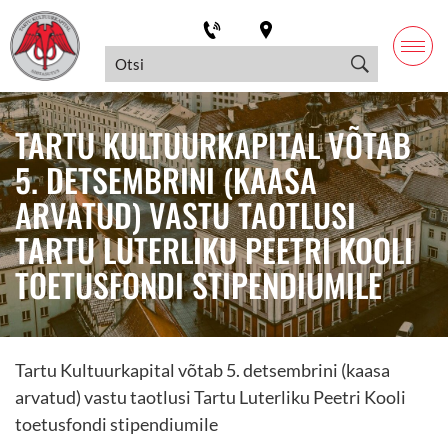
TARTU KULTUURKAPITAL VÕTAB
5. DETSEMBRINI (KAASA
ARVATUD) VASTU TAOTLUSI
TARTU LUTERLIKU PEETRI KOOLI
TOETUSFONDI STIPENDIUMILE
Tartu Kultuurkapital võtab 5. detsembrini (kaasa
arvatud) vastu taotlusi Tartu Luterliku Peetri Kooli
toetusfondi stipendiumile