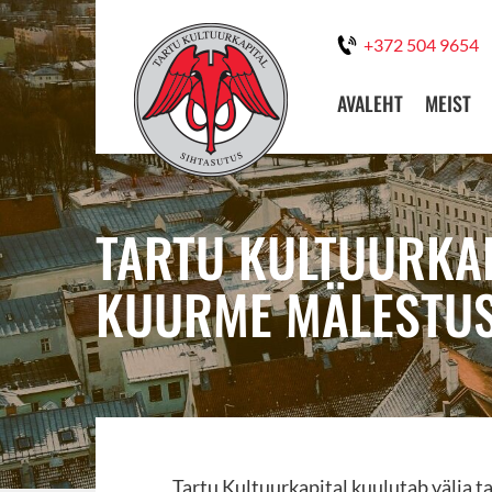
+372 504 9654
AVALEHT
MEIST
TARTU KULTUURKAP
KUURME MÄLESTUS
Tartu Kultuurkapital kuulutab välja 