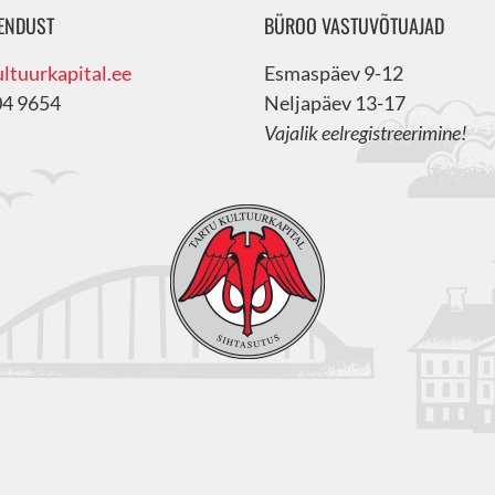
ENDUST
BÜROO VASTUVÕTUAJAD
ltuurkapital.ee
Esmaspäev 9-12
04 9654
Neljapäev 13-17
Vajalik eelregistreerimine!