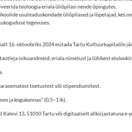
eerida teoloogia eriala üliõpilasi nende õpingutes.
ikoolide usuteaduskondade üliõpilased ja lõpetajad, kes 
ikukoguduse tegevuses.
malt 16. oktoobriks 2024 esitada Tartu Kultuurkapitalile 
aotleja isikuandmeid, eriala nimetust ja lühikest elulookir
a.
varasematest toetustest või stipendiumitest.
es ja kogukonnas“ (0,5–1 lk).
Kalevi 13, 51010 Tartu või digitaalselt allkirjastatuna e-p