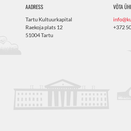
AADRESS
VÕTA ÜH
Tartu Kultuurkapital
info@ku
Raekoja plats 12
+372 5
51004 Tartu