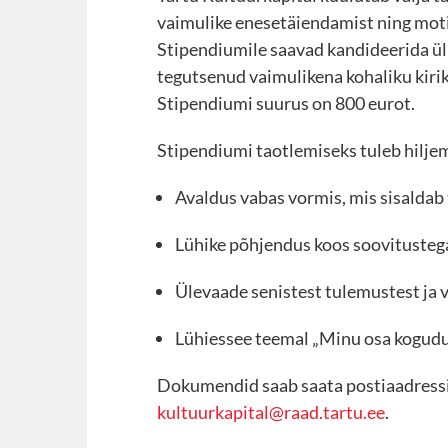
vaimulike enesetäiendamist ning motiv
Stipendiumile saavad kandideerida ül
tegutsenud vaimulikena kohaliku kir
Stipendiumi suurus on 800 eurot.
Stipendiumi taotlemiseks tuleb hilje
Avaldus vabas vormis, mis sisaldab t
Lühike põhjendus koos soovitusteg
Ülevaade senistest tulemustest ja 
Lühiessee teemal „Minu osa kogudus
Dokumendid saab saata postiaadressil 
kultuurkapital@raad.tartu.ee
.