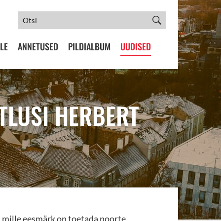
LE
ANNETUSED
PILDIALBUM
UUDISED
TLUSI HERBERT
 mille eesmärk on toetada noorte