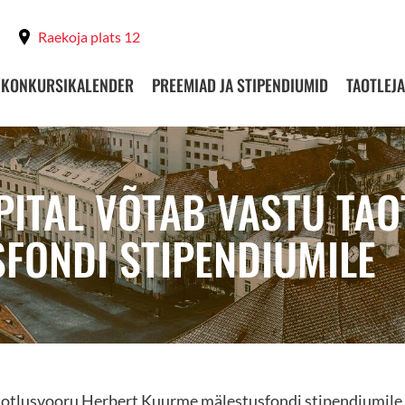
Raekoja plats 12
KONKURSIKALENDER
PREEMIAD JA STIPENDIUMID
TAOTLEJA
ITAL VÕTAB VASTU TAO
FONDI STIPENDIUMILE
taotlusvooru Herbert Kuurme mälestusfondi stipendiumile,