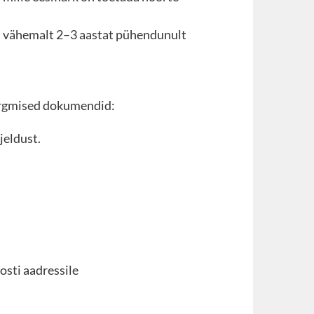
on vähemalt 2–3 aastat pühendunult
järgmised dokumendid:
jeldust.
osti aadressile