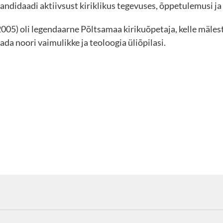
didaadi aktiivsust kiriklikus tegevuses, õppetulemusi ja 
05) oli legendaarne Põltsamaa kirikuõpetaja, kelle mäle
ada noori vaimulikke ja teoloogia üliõpilasi.