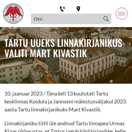
TARTU UUEKS LINNAKIRJANIKUS
VALITI MART KIVASTIK
10. jaanuar 2023 /
Täna kell 13 kuulutati Tartu
kesklinnas Koidula ja Jannseni mälestusväljakul 2023.
aasta Tartu linnakirjanikuks Mart Kivastik.
Linnakirjaniku tiitli üle andnud Tartu linnapea Urmas
Klaas rõõmustas, et Tartus jagub häid kirjanikke, kelle