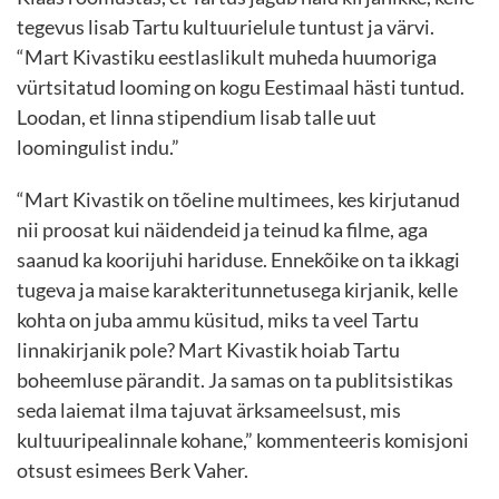
tegevus lisab Tartu kultuurielule tuntust ja värvi.
“Mart Kivastiku eestlaslikult muheda huumoriga
vürtsitatud looming on kogu Eestimaal hästi tuntud.
Loodan, et linna stipendium lisab talle uut
loomingulist indu.”
“Mart Kivastik on tõeline multimees, kes kirjutanud
nii proosat kui näidendeid ja teinud ka filme, aga
saanud ka koorijuhi hariduse. Ennekõike on ta ikkagi
tugeva ja maise karakteritunnetusega kirjanik, kelle
kohta on juba ammu küsitud, miks ta veel Tartu
linnakirjanik pole? Mart Kivastik hoiab Tartu
boheemluse pärandit. Ja samas on ta publitsistikas
seda laiemat ilma tajuvat ärksameelsust, mis
kultuuripealinnale kohane,” kommenteeris komisjoni
otsust esimees Berk Vaher.