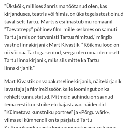
“Ükskõik, millises žanris ma töötanud olen, kas
kirjanduses, teatris või filmis, on üks tegelastest olnud
tavaliselt Tartu. Märtsis esilinastub mu romaanil
“Taevatrepp” põhinev film, mille keskmes on samuti
Tartu ja mis on tervenisti Tartus filmitud,” märgib
vastne linnakirjanik Mart Kivastik. “Kõik mu lood on
nii või naa Tartuga seotud, seega olen oma olemuselt
Tartu linna kirjanik, miks siis mitte ka Tartu
linnakirjanik.”
Mart Kivastik on vabakutseline kirjanik, näitekirjanik,
lavastaja ja filmirežissöör, kelle loomingut on ka
rohkelt tunnustatud. Mitmeid auhindu on saanud
tema eesti kunstnike elu kajastavad näidendid
“Külmetava kunstniku portree” ja «Põrgu wärk»,
viimasel kümnendil on ta pärjatud Tartu
Kultuurikandja aasta looja aunimetusega, pälvinud