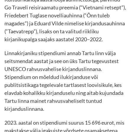
Go Traveli reisiraamatu preemia (“Vietnami retsept”),
Friedebert Tuglase novelliauhinna (“Õnn tuleb
magades”) ja Eduard Vilde nimelise kirjandusauhinna
(“Taevatrepp”), lisaks on ta valitud riikliku
kirjanikupalga saajaks aastatel 2020–2022.
Linnakirjaniku stipendiumi annab Tartu linn välja
seitsmendat aastat ja see on üks Tartu tegevustest
UNESCO rahvusvahelise kirjanduslinnana.
Stipendium on mõeldud ilukirjanduse või
publitsistikaga tegelevale tartlasest loovisikule, kes
elavdab kohalikku kirjanduselu ning aitab kujundada
Tartu linna mainet rahvusvaheliselt tuntud
kirjanduslinnana.
2023. aastal on stipendiumi suurus 15 696 eurot, mis
makstakse välja igakuiste võrdsete osamaksetena.