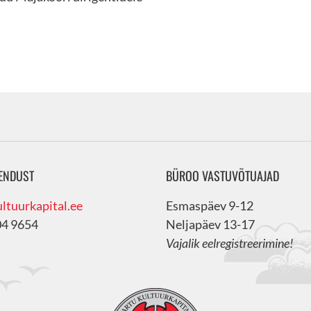
ENDUST
BÜROO VASTUVÕTUAJAD
ltuurkapital.ee
Esmaspäev 9-12
04 9654
Neljapäev 13-17
Vajalik eelregistreerimine!