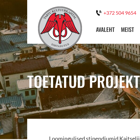
+372 504 9654
AVALEHT
MEIST
TOETATUD PROJEKT
Loomingulised stipendiumid Kaitselii