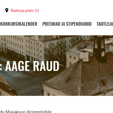
Raekoja plats 12
KONKURSIKALENDER
PREEMIAD JA STIPENDIUMID
TAOTLEJA
: AAGE RAUD
du Majakoori dirigentidele