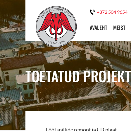
+372 504 9654
AVALEHT
MEIST
TOETATUD PROJEKT
Lõõtspillide remont ja CD plaat