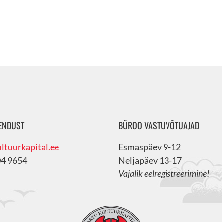
ENDUST
BÜROO VASTUVÕTUAJAD
ltuurkapital.ee
Esmaspäev 9-12
04 9654
Neljapäev 13-17
Vajalik eelregistreerimine!