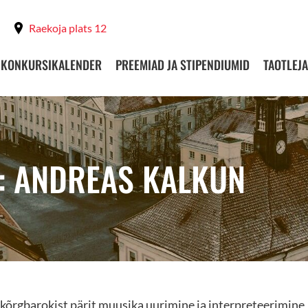
Raekoja plats 12
KONKURSIKALENDER
PREEMIAD JA STIPENDIUMID
TAOTLEJA
: ANDREAS KALKUN
kõrgbarokist pärit muusika uurimine ja interpreteerimine