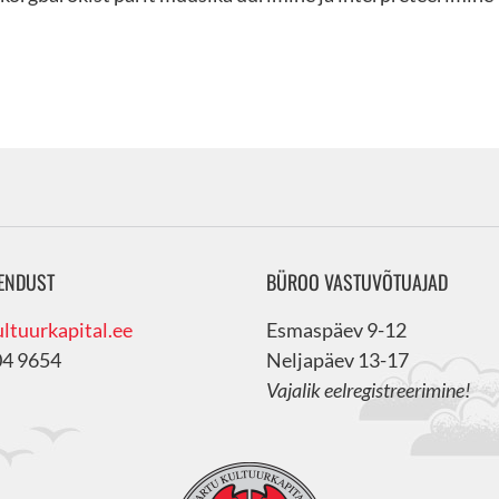
ENDUST
BÜROO VASTUVÕTUAJAD
ltuurkapital.ee
Esmaspäev 9-12
04 9654
Neljapäev 13-17
Vajalik eelregistreerimine!