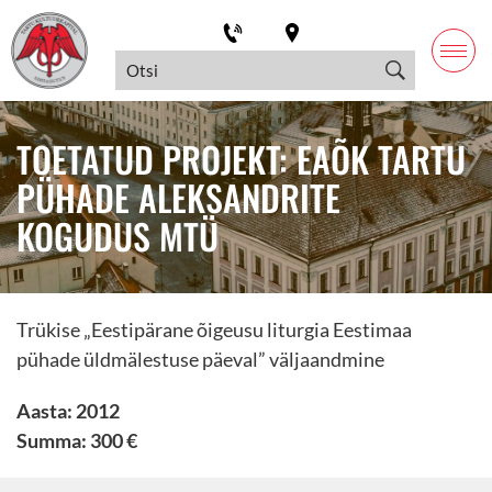
TOETATUD PROJEKT: EAÕK TARTU
PÜHADE ALEKSANDRITE
KOGUDUS MTÜ
Trükise „Eestipärane õigeusu liturgia Eestimaa
pühade üldmälestuse päeval” väljaandmine
Aasta: 2012
Summa: 300 €