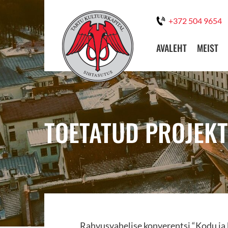
+372 504 9654
AVALEHT
MEIST
TOETATUD PROJEKT
Rahvusvahelise konverentsi “Kodu ja