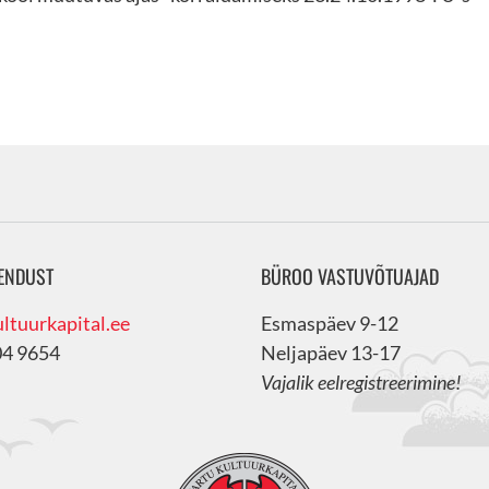
ENDUST
BÜROO VASTUVÕTUAJAD
ltuurkapital.ee
Esmaspäev 9-12
04 9654
Neljapäev 13-17
Vajalik eelregistreerimine!