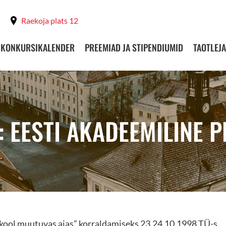
Raekoja plats 12
KONKURSIKALENDER
PREEMIAD JA STIPENDIUMID
TAOTLEJA
: EESTI AKADEEMILINE 
 kool muutuvas ajas” korraldamiseks 23.24.10.1998 TÜ-s