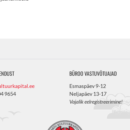
ENDUST
BÜROO VASTUVÕTUAJAD
ltuurkapital.ee
Esmaspäev 9-12
04 9654
Neljapäev 13-17
Vajalik eelregistreerimine!