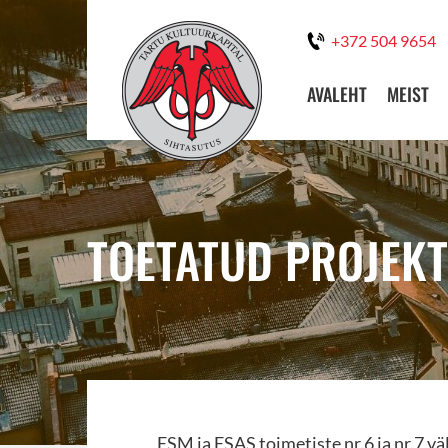
+372 504 9654
AVALEHT
MEIST
TOETATUD PROJEKT
ESM ja ESAS toimetiste nr.6 ja nr.7 v