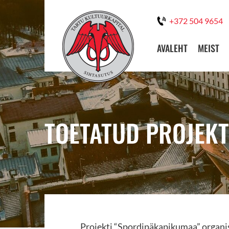
+372 504 9654
AVALEHT
MEIST
TOETATUD PROJEKT
Projekti “Spordipäkapikumaa” organis