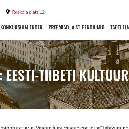
Raekoja plats 12
KONKURSIKALENDER
PREEMIAD JA STIPENDIUMID
TAOTLEJA
 EESTI-TIIBETI KULTUUR
lmiõhtute sarja „Vaatan filmi-vaatan enesesse” läbiviimine