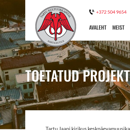
+372 504 9654
AVALEHT
MEIST
TOETATUD PROJEKT
Tartu Jaani kirikus keskpäevamuusik