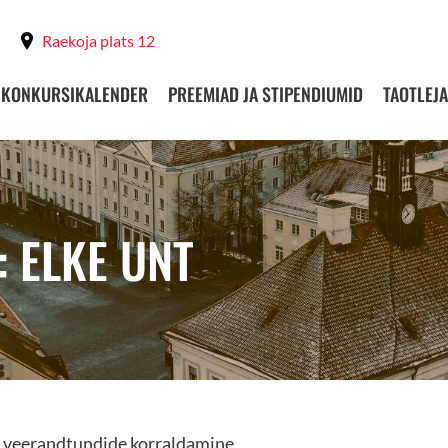
Raekoja plats 12
KONKURSIKALENDER
PREEMIAD JA STIPENDIUMID
TAOTLEJA
: ELKE UNT
a veerandtundide korraldamine