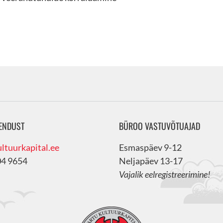
ENDUST
BÜROO VASTUVÕTUAJAD
ltuurkapital.ee
Esmaspäev 9-12
04 9654
Neljapäev 13-17
Vajalik eelregistreerimine!