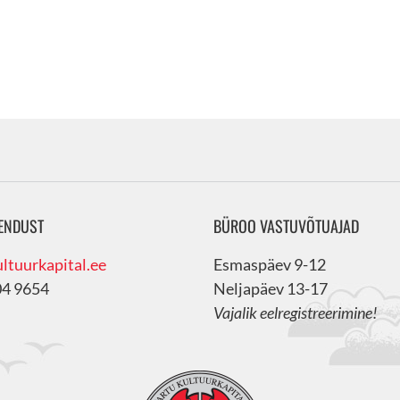
ENDUST
BÜROO VASTUVÕTUAJAD
ltuurkapital.ee
Esmaspäev 9-12
04 9654
Neljapäev 13-17
Vajalik eelregistreerimine!