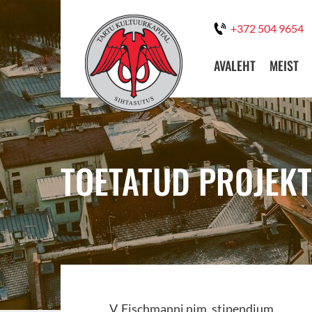
+372 504 9654
AVALEHT
MEIST
TOETATUD PROJEKT:
V. Fischmanni nim. stipendium