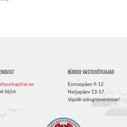
ENDUST
BÜROO VASTUVÕTUAJAD
ltuurkapital.ee
Esmaspäev 9-12
04 9654
Neljapäev 13-17
Vajalik eelregistreerimine!