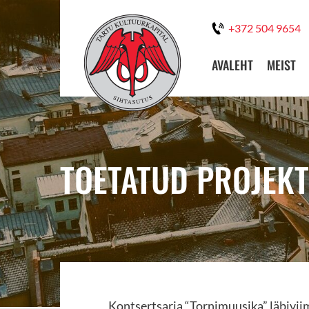
+372 504 9654
AVALEHT
MEIST
TOETATUD PROJEKT:
Kontsertsarja “Tornimuusika” läbivii