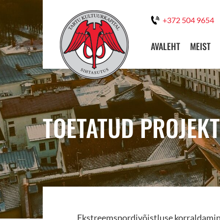
+372 504 9654
AVALEHT
MEIST
TOETATUD PROJEKT
Ekstreemspordivõistluse korraldami