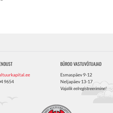
ENDUST
BÜROO VASTUVÕTUAJAD
ltuurkapital.ee
Esmaspäev 9-12
04 9654
Neljapäev 13-17
Vajalik eelregistreerimine!