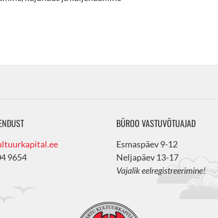
ENDUST
BÜROO VASTUVÕTUAJAD
ltuurkapital.ee
Esmaspäev 9-12
04 9654
Neljapäev 13-17
Vajalik eelregistreerimine!