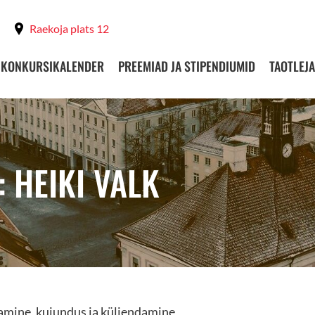
Raekoja plats 12
KONKURSIKALENDER
PREEMIAD JA STIPENDIUMID
TAOTLEJA
 HEIKI VALK
amine, kujundus ja küljendamine