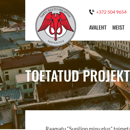
+372 504 9654
AVALEHT
MEIST
TOETATUD PROJEKT:
Raamatu “Supilinn minu elus” toimet