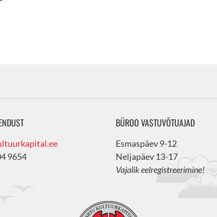
ENDUST
BÜROO VASTUVÕTUAJAD
ltuurkapital.ee
Esmaspäev 9-12
04 9654
Neljapäev 13-17
Vajalik eelregistreerimine!