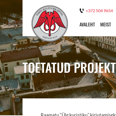
+372 504 9654
AVALEHT
MEIST
TOETATUD PROJEKT:
Raamatu “Üle kuristiku” kirjutamisek