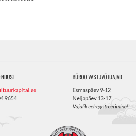
ENDUST
BÜROO VASTUVÕTUAJAD
ltuurkapital.ee
Esmaspäev 9-12
04 9654
Neljapäev 13-17
Vajalik eelregistreerimine!