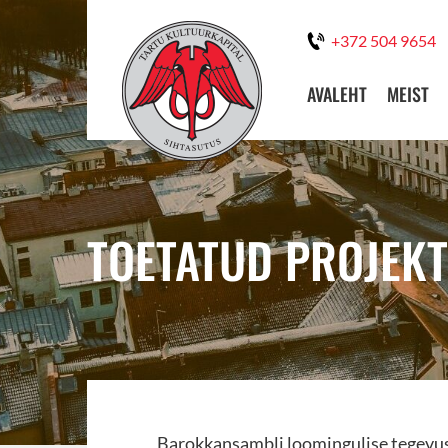
+372 504 9654
AVALEHT
MEIST
TOETATUD PROJEKT
Barokkansambli loomingulise tegevu