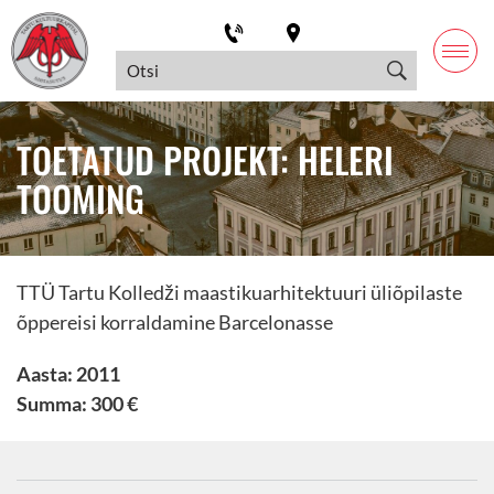
TOETATUD PROJEKT: HELERI
TOOMING
TTÜ Tartu Kolledži maastikuarhitektuuri üliõpilaste
õppereisi korraldamine Barcelonasse
Aasta: 2011
Summa: 300 €