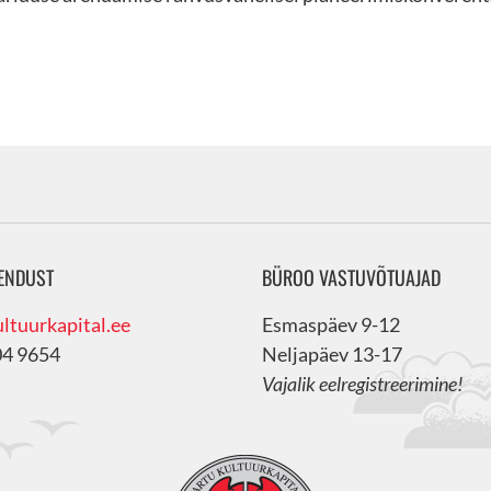
ENDUST
BÜROO VASTUVÕTUAJAD
ltuurkapital.ee
Esmaspäev 9-12
04 9654
Neljapäev 13-17
Vajalik eelregistreerimine!