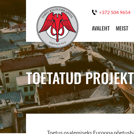
+372 504 9654
AVALEHT
MEIST
TOETATUD PROJEKT:
Toetus osalemiseks Euroopa põetusha