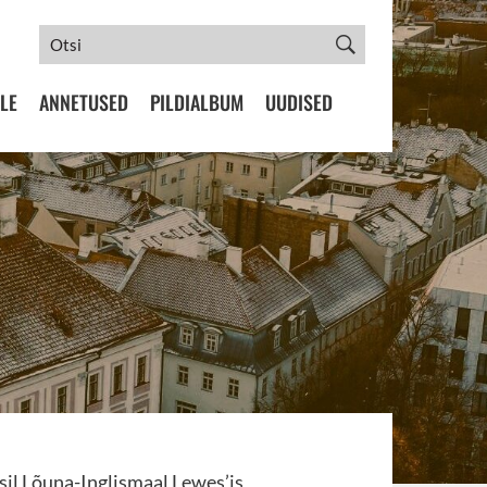
LE
ANNETUSED
PILDIALBUM
UUDISED
il Lõuna-Inglismaal Lewes’is