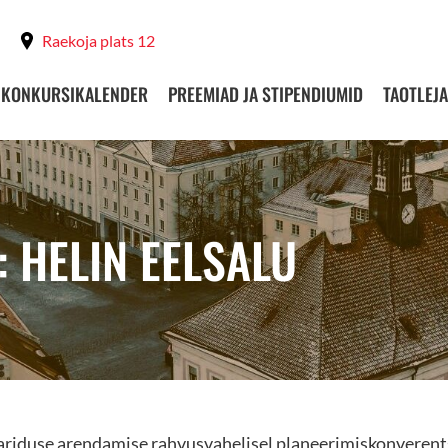
Raekoja plats 12
KONKURSIKALENDER
PREEMIAD JA STIPENDIUMID
TAOTLEJA
 HELIN EELSALU
riduse arendamise rahvusvahelisel planeerimiskonverents