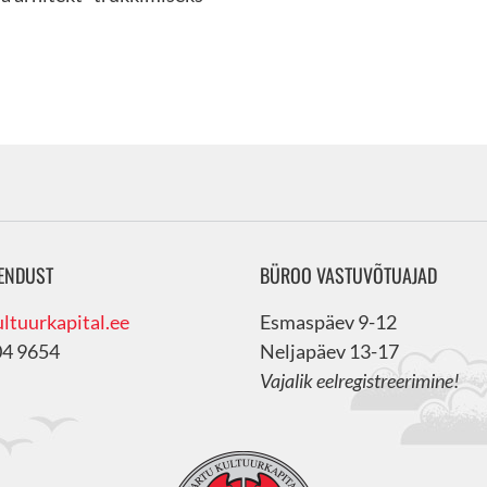
ENDUST
BÜROO VASTUVÕTUAJAD
ltuurkapital.ee
Esmaspäev 9-12
04 9654
Neljapäev 13-17
Vajalik eelregistreerimine!