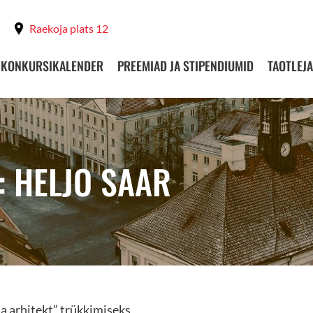
Raekoja plats 12
KONKURSIKALENDER
PREEMIAD JA STIPENDIUMID
TAOTLEJA
: HELJO SAAR
a arhitekt” trükkimiseks