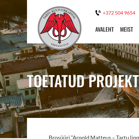
+372 504 9654
AVALEHT
MEIST
TOETATUD PROJEKT
Brosüüri “Arnold Matteus – Tartu linn