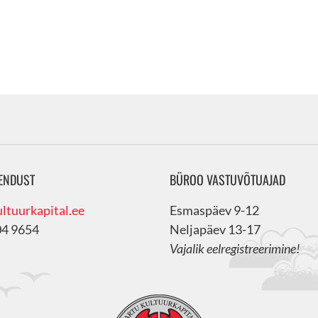
ENDUST
BÜROO VASTUVÕTUAJAD
ltuurkapital.ee
Esmaspäev 9-12
04 9654
Neljapäev 13-17
Vajalik eelregistreerimine!