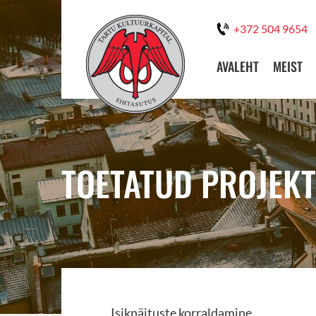
+372 504 9654
AVALEHT
MEIST
TOETATUD PROJEKT
Isiknäituste korraldamine