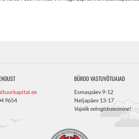
ENDUST
BÜROO VASTUVÕTUAJAD
ltuurkapital.ee
Esmaspäev 9-12
04 9654
Neljapäev 13-17
Vajalik eelregistreerimine!