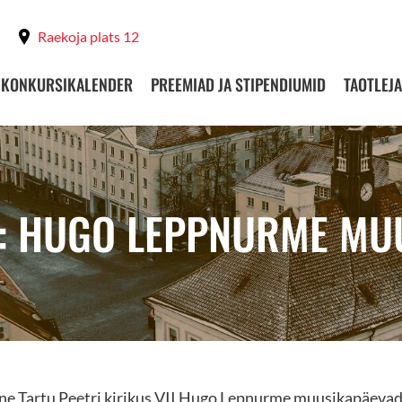
Raekoja plats 12
KONKURSIKALENDER
PREEMIAD JA STIPENDIUMID
TAOTLEJA
T: HUGO LEPPNURME MU
ne Tartu Peetri kirikus VII Hugo Lepnurme muusikapäeva