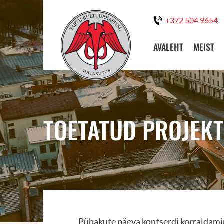
+372 504 9654
AVALEHT
MEIST
TOETATUD PROJEK
Pühakute päeva kontserdi korraldami