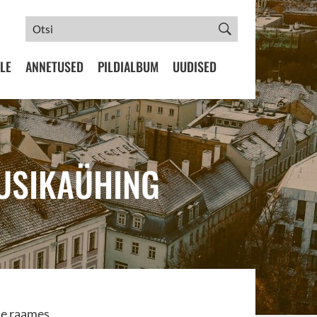
LE
ANNETUSED
PILDIALBUM
UUDISED
USIKAÜHING
de raames