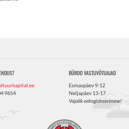
ENDUST
BÜROO VASTUVÕTUAJAD
ltuurkapital.ee
Esmaspäev 9-12
04 9654
Neljapäev 13-17
Vajalik eelregistreerimine!