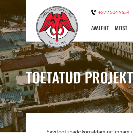
+372 504 9654
AVALEHT
MEIST
TOETATUD PROJEKT:
Savitöötubade korraldamine linnam