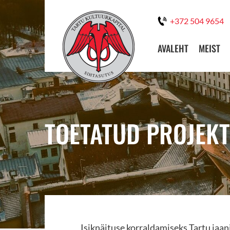
+372 504 9654
AVALEHT
MEIST
TOETATUD PROJEKT
Isiknäituse korraldamiseks Tartu jaani