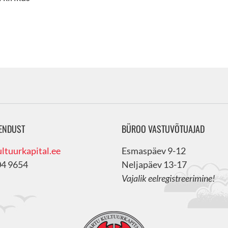
ENDUST
BÜROO VASTUVÕTUAJAD
ltuurkapital.ee
Esmaspäev 9-12
04 9654
Neljapäev 13-17
Vajalik eelregistreerimine!