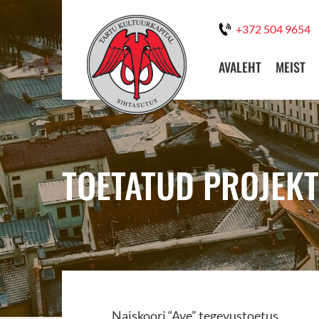
+372 504 9654
AVALEHT
MEIST
TOETATUD PROJEKT
Naiskoori “Ave” tegevustoetus