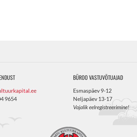
ENDUST
BÜROO VASTUVÕTUAJAD
ltuurkapital.ee
Esmaspäev 9-12
04 9654
Neljapäev 13-17
Vajalik eelregistreerimine!