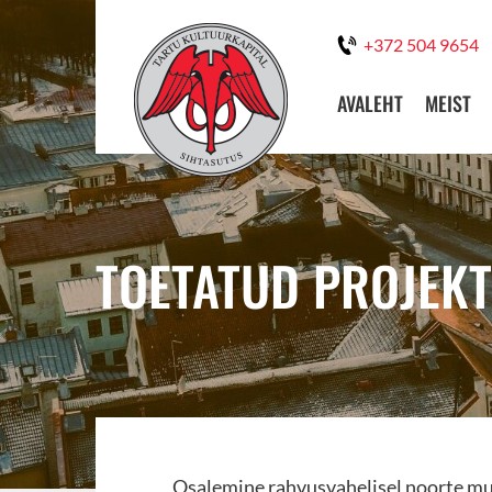
+372 504 9654
AVALEHT
MEIST
TOETATUD PROJEKT
Osalemine rahvusvahelisel noorte mu