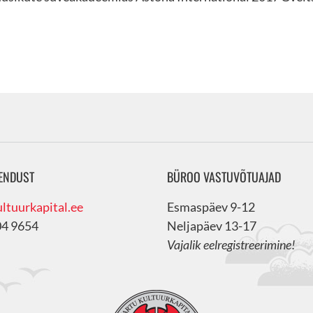
ENDUST
BÜROO VASTUVÕTUAJAD
ltuurkapital.ee
Esmaspäev 9-12
04 9654
Neljapäev 13-17
Vajalik eelregistreerimine!