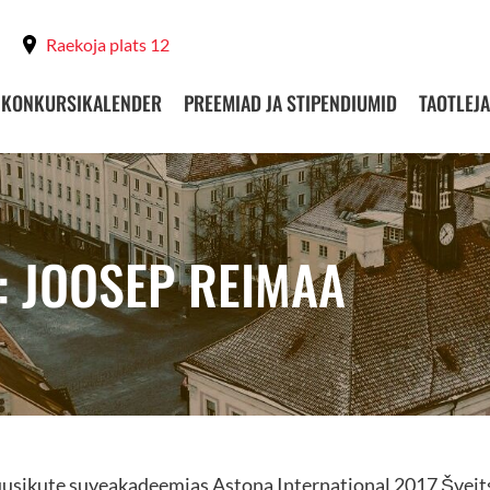
Raekoja plats 12
KONKURSIKALENDER
PREEMIAD JA STIPENDIUMID
TAOTLEJA
: JOOSEP REIMAA
usikute suveakadeemias Astona International 2017 Šveit