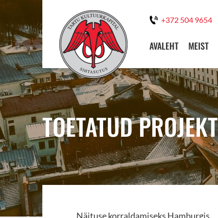
+372 504 9654
AVALEHT
MEIST
TOETATUD PROJEKT:
Näituse korraldamiseks Hamburgis