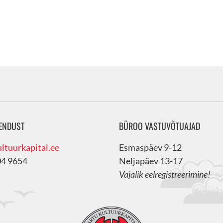
ENDUST
BÜROO VASTUVÕTUAJAD
ltuurkapital.ee
Esmaspäev 9-12
04 9654
Neljapäev 13-17
Vajalik eelregistreerimine!