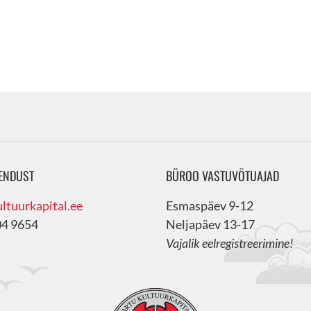
ENDUST
BÜROO VASTUVÕTUAJAD
ltuurkapital.ee
Esmaspäev 9-12
04 9654
Neljapäev 13-17
Vajalik eelregistreerimine!