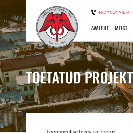
+372 504 9654
AVALEHT
MEIST
TOETATUD PROJEKT
Loomingulise tegevuse toetus