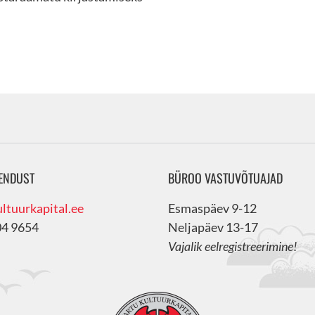
ENDUST
BÜROO VASTUVÕTUAJAD
ltuurkapital.ee
Esmaspäev 9-12
04 9654
Neljapäev 13-17
Vajalik eelregistreerimine!