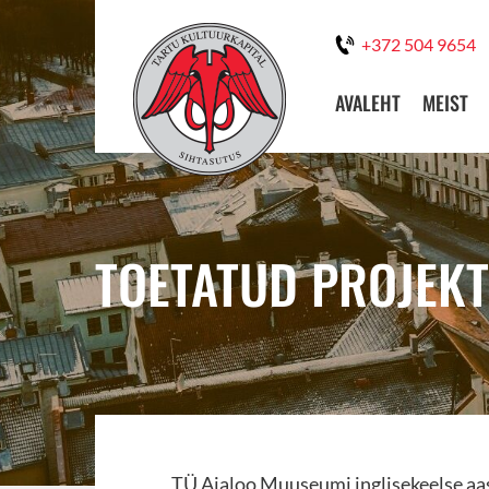
+372 504 9654
AVALEHT
MEIST
TOETATUD PROJEKT
TÜ Ajaloo Muuseumi inglisekeelse aa