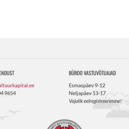
ENDUST
BÜROO VASTUVÕTUAJAD
ltuurkapital.ee
Esmaspäev 9-12
04 9654
Neljapäev 13-17
Vajalik eelregistreerimine!