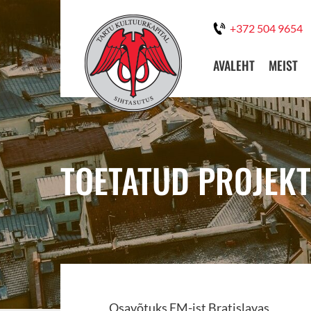
+372 504 9654
AVALEHT
MEIST
TOETATUD PROJEKT
Osavõtuks EM-ist Bratislavas