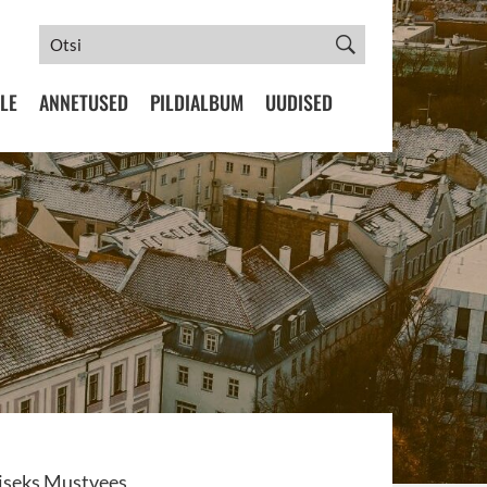
LE
ANNETUSED
PILDIALBUM
UUDISED
miseks Mustvees