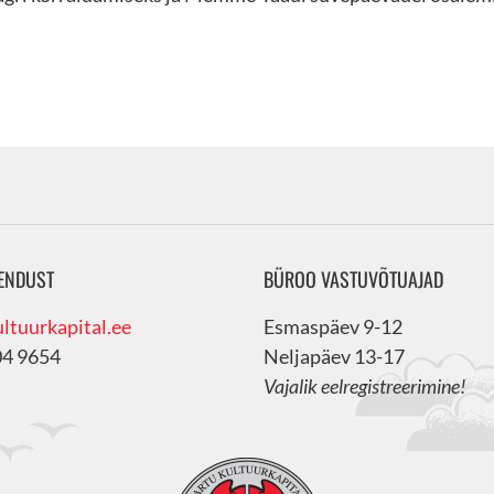
ENDUST
BÜROO VASTUVÕTUAJAD
ltuurkapital.ee
Esmaspäev 9-12
04 9654
Neljapäev 13-17
Vajalik eelregistreerimine!