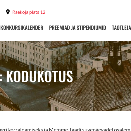
Raekoja plats 12
KONKURSIKALENDER
PREEMIAD JA STIPENDIUMID
TAOTLEJA
T: KODUKOTUS
aagri korraldamiseks ja Memme-Taadi suvepäevadel osale