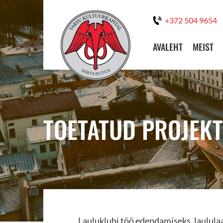
+372 504 9654
AVALEHT
MEIST
TOETATUD PROJEK
Lauluklubi töö edendamiseks, laulul