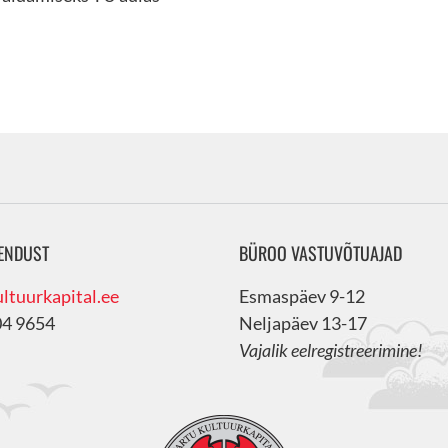
ENDUST
BÜROO VASTUVÕTUAJAD
ltuurkapital.ee
Esmaspäev 9-12
04 9654
Neljapäev 13-17
Vajalik eelregistreerimine!