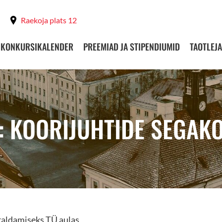
Raekoja plats 12
KONKURSIKALENDER
PREEMIAD JA STIPENDIUMID
TAOTLEJA
: KOORIJUHTIDE SEGAK
raldamiseks TÜ aulas