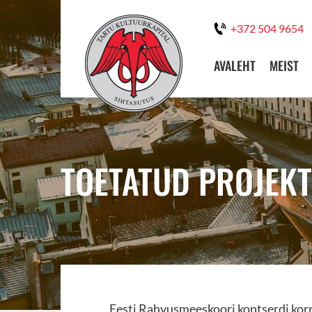
+372 504 9654
AVALEHT
MEIST
TOETATUD PROJEKT
Eesti Rahvusmeeskoori kontserdi kor