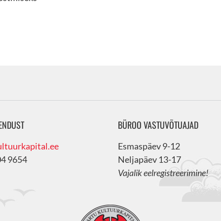
ENDUST
BÜROO VASTUVÕTUAJAD
ltuurkapital.ee
Esmaspäev 9-12
04 9654
Neljapäev 13-17
Vajalik eelregistreerimine!