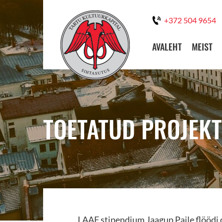
+372 504 9654
AVALEHT
MEIST
TOETATUD PROJEKT:
LAAF stipendium Jaagup Paile flöödi