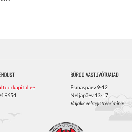
ENDUST
BÜROO VASTUVÕTUAJAD
ltuurkapital.ee
Esmaspäev 9-12
04 9654
Neljapäev 13-17
Vajalik eelregistreerimine!