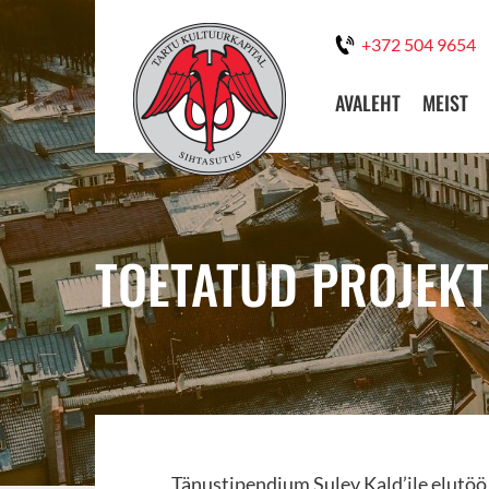
+372 504 9654
AVALEHT
MEIST
TOETATUD PROJEKT
Tänustipendium Sulev Kald’ile elutöö