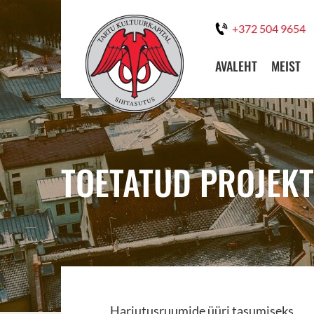
+372 504 9654
AVALEHT
MEIST
TOETATUD PROJEKT
Harjutusruumide üüri tasumiseks