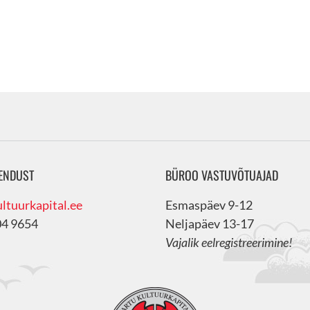
ENDUST
BÜROO VASTUVÕTUAJAD
ltuurkapital.ee
Esmaspäev 9-12
04 9654
Neljapäev 13-17
Vajalik eelregistreerimine!