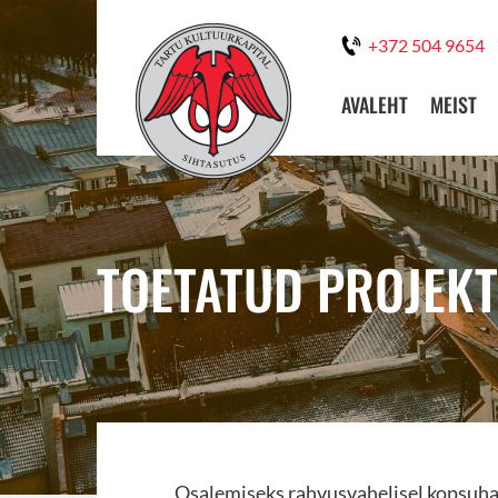
+372 504 9654
AVALEHT
MEIST
TOETATUD PROJEKT
Osalemiseks rahvusvahelisel kopsuhai