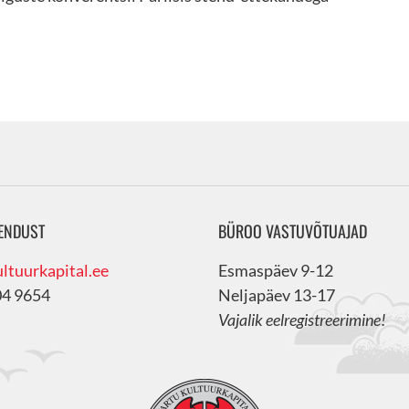
ENDUST
BÜROO VASTUVÕTUAJAD
ltuurkapital.ee
Esmaspäev 9-12
04 9654
Neljapäev 13-17
Vajalik eelregistreerimine!