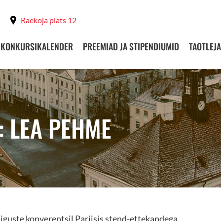
Raekoja plats 12
KONKURSIKALENDER
PREEMIAD JA STIPENDIUMID
TAOTLEJA
: LEA PEHME
guste konverentsil Pariisis stend-ettekandega