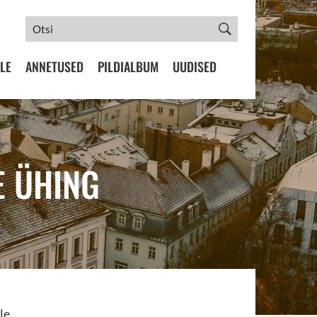
LE
ANNETUSED
PILDIALBUM
UUDISED
E ÜHING
le