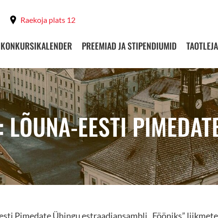
Raekoja plats 12
KONKURSIKALENDER
PREEMIAD JA STIPENDIUMID
TAOTLEJA
: LÕUNA-EESTI PIMEDAT
sti Pimedate Ühingu estraadiansambli „Fööniks” liikmete