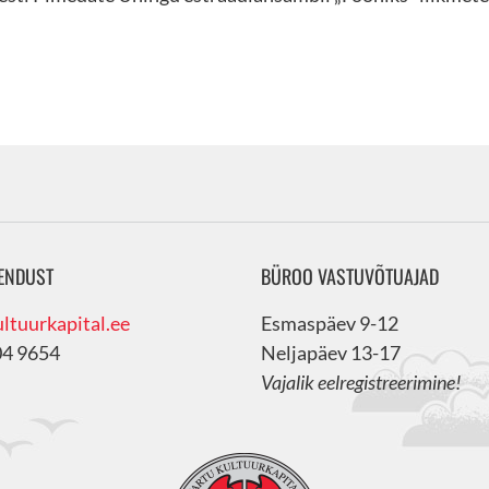
ENDUST
BÜROO VASTUVÕTUAJAD
ltuurkapital.ee
Esmaspäev 9-12
04 9654
Neljapäev 13-17
Vajalik eelregistreerimine!