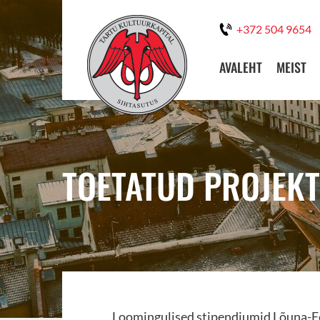
+372 504 9654
AVALEHT
MEIST
TOETATUD PROJEKT
Loomingulised stipendiumid Lõuna-Ee