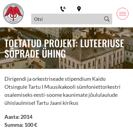
TOETATUD PROJEKT: LUTEERIUSE
SÕPRADE ÜHING
Dirigendi ja orkestriseade stipendium Kaido
Otsingule Tartu I Muusikakooli sümfoniettorkestri
osalemiseks eesti-soome kaunimate jõululaulude
ühislaulmisel Tartu Jaani kirikus
Aasta: 2014
Summa: 100 €