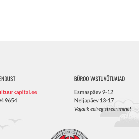
ENDUST
BÜROO VASTUVÕTUAJAD
ltuurkapital.ee
Esmaspäev 9-12
04 9654
Neljapäev 13-17
Vajalik eelregistreerimine!