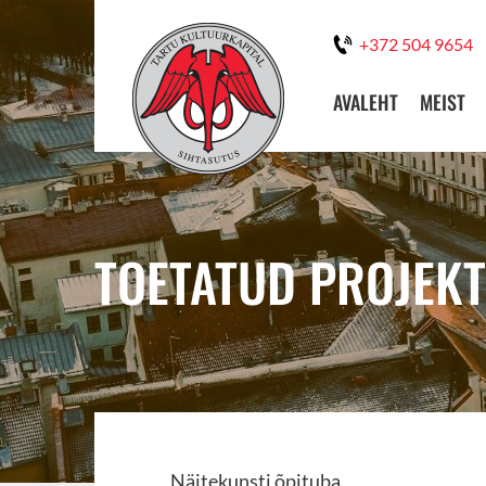
+372 504 9654
AVALEHT
MEIST
TOETATUD PROJEKT
Näitekunsti õpituba