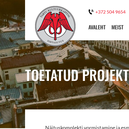
+372 504 9654
AVALEHT
MEIST
TOETATUD PROJEKT
Näituskomplekti vormistamine ja esm