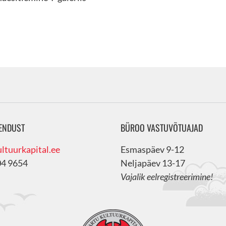
ENDUST
BÜROO VASTUVÕTUAJAD
ltuurkapital.ee
Esmaspäev 9-12
04 9654
Neljapäev 13-17
Vajalik eelregistreerimine!