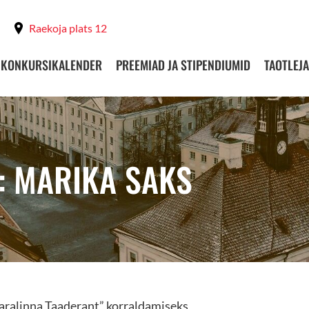
Raekoja plats 12
KONKURSIKALENDER
PREEMIAD JA STIPENDIUMID
TAOTLEJA
: MARIKA SAKS
aralinna Taaderant” korraldamiseks