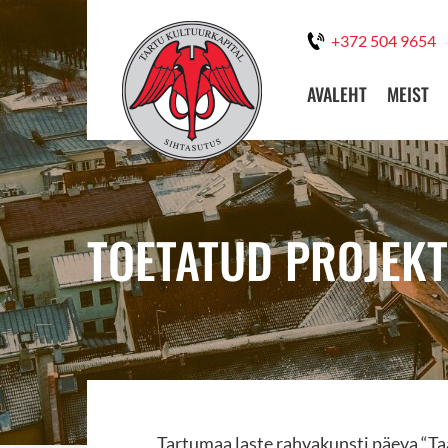
+372 504 9654
AVALEHT
MEIST
TOETATUD PROJEKT
Tartumaa laste rahvakunsti päeva “Ta