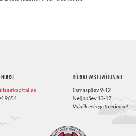
ENDUST
BÜROO VASTUVÕTUAJAD
ltuurkapital.ee
Esmaspäev 9-12
04 9654
Neljapäev 13-17
Vajalik eelregistreerimine!