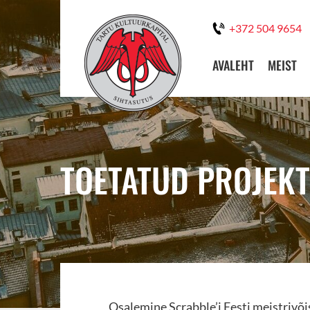
+372 504 9654
AVALEHT
MEIST
TOETATUD PROJEK
Osalemine Scrabble’i Eesti meistrivõi