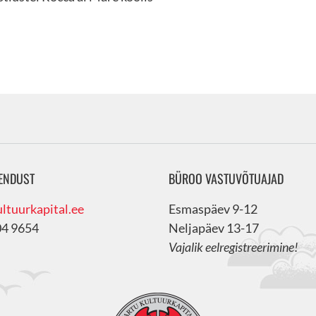
ENDUST
BÜROO VASTUVÕTUAJAD
ltuurkapital.ee
Esmaspäev 9-12
04 9654
Neljapäev 13-17
Vajalik eelregistreerimine!