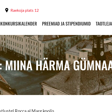
Raekoja plats 12
KONKURSIKALENDER
PREEMIAD JA STIPENDIUMID
TAOTLEJA
T: MIINA HÄRMA GÜMNA
stlustel Rocca al Mare koolis