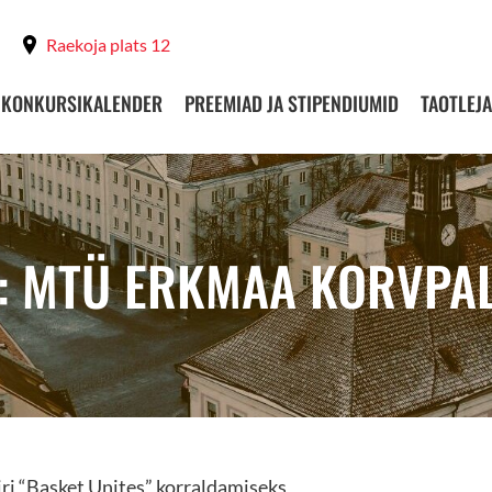
Raekoja plats 12
KONKURSIKALENDER
PREEMIAD JA STIPENDIUMID
TAOTLEJA
: MTÜ ERKMAA KORVPA
iri “Basket Unites” korraldamiseks