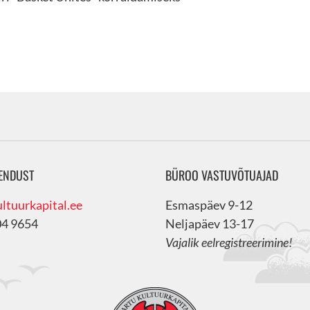
ENDUST
BÜROO VASTUVÕTUAJAD
ltuurkapital.ee
Esmaspäev 9-12
04 9654
Neljapäev 13-17
Vajalik eelregistreerimine!