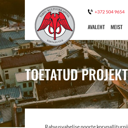
+372 504 9654
AVALEHT
MEIST
TOETATUD PROJEKT
Rahvusvahelise noorte korvpalliturni