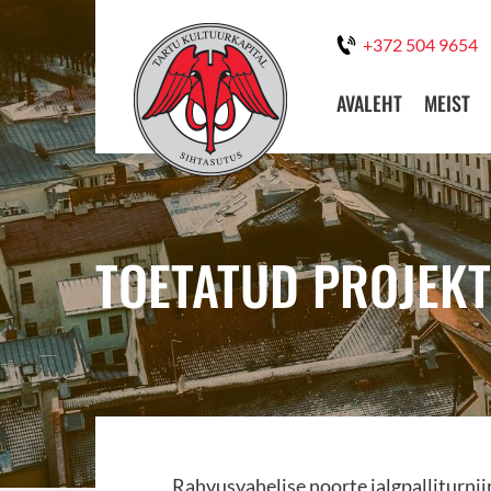
+372 504 9654
AVALEHT
MEIST
TOETATUD PROJEKT
Rahvusvahelise noorte jalgpalliturni