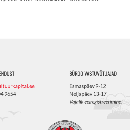
ENDUST
BÜROO VASTUVÕTUAJAD
ltuurkapital.ee
Esmaspäev 9-12
04 9654
Neljapäev 13-17
Vajalik eelregistreerimine!