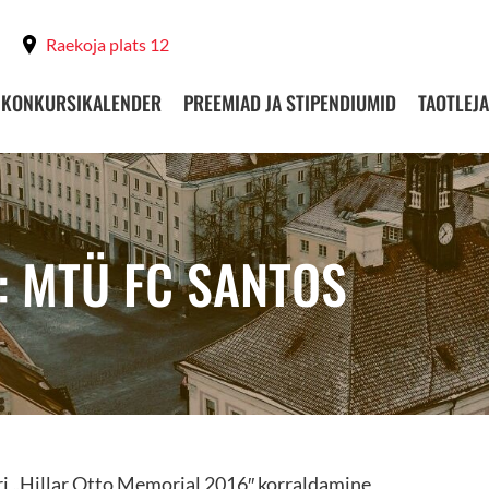
Raekoja plats 12
KONKURSIKALENDER
PREEMIAD JA STIPENDIUMID
TAOTLEJA
: MTÜ FC SANTOS
iri „Hillar Otto Memorial 2016″ korraldamine